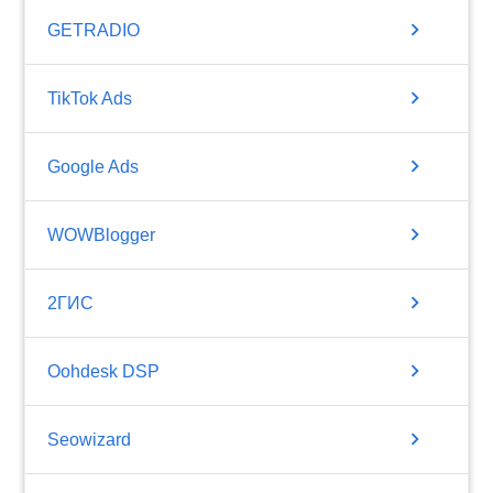
chevron_right
GETRADIO
chevron_right
TikTok Ads
chevron_right
Google Ads
chevron_right
WOWBlogger
chevron_right
2ГИС
chevron_right
Oohdesk DSP
chevron_right
Seowizard