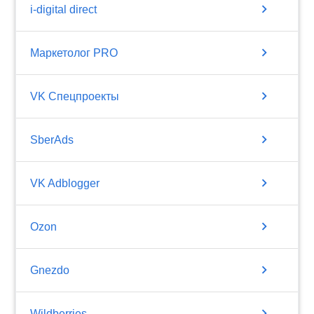
chevron_right
i-digital direct
chevron_right
Маркетолог PRO
chevron_right
VK Спецпроекты
chevron_right
SberAds
chevron_right
VK Adblogger
chevron_right
Ozon
chevron_right
Gnezdo
chevron_right
Wildberries