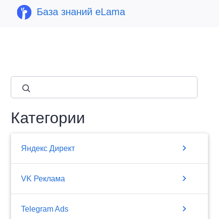
База знаний eLama
close
Категории
chevron_right
Яндекс Директ
chevron_right
VK Реклама
chevron_right
Telegram Ads