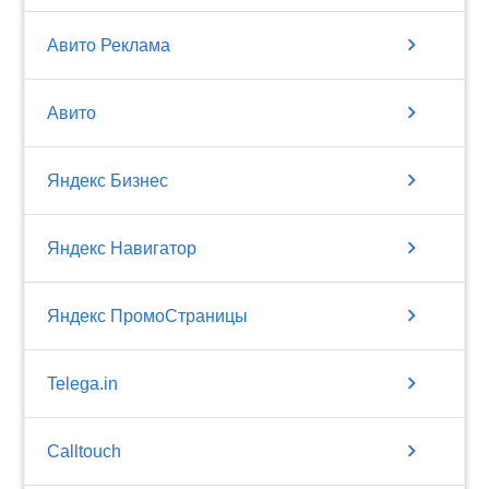
chevron_right
Авито Реклама
chevron_right
Авито
chevron_right
Яндекс Бизнес
chevron_right
Яндекс Навигатор
chevron_right
Яндекс ПромоСтраницы
chevron_right
Telega.in
chevron_right
Calltouch