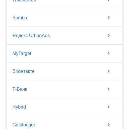
chevron_right
Samba
chevron_right
Яндекс UrbanAds
chevron_right
MyTarget
chevron_right
ВКонтакте
chevron_right
Т-Банк
chevron_right
Hybrid
chevron_right
Getblogger